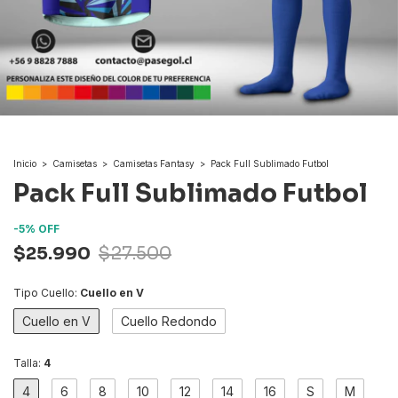
Inicio
>
Camisetas
>
Camisetas Fantasy
>
Pack Full Sublimado Futbol
Pack Full Sublimado Futbol
-
5
%
OFF
$25.990
$27.500
Tipo Cuello:
Cuello en V
Cuello en V
Cuello Redondo
Talla:
4
4
6
8
10
12
14
16
S
M