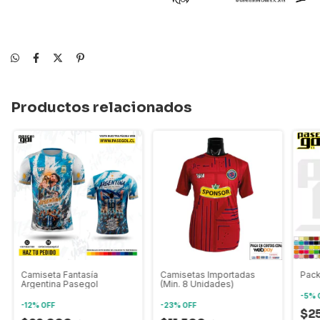
Productos relacionados
Camiseta Fantasía
Camisetas Importadas
Pack
Argentina Pasegol
(Min. 8 Unidades)
-
5
%
-
12
%
OFF
-
23
%
OFF
$2