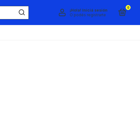
0
¡Hola!
Iniciá sesión
O podés registrarte