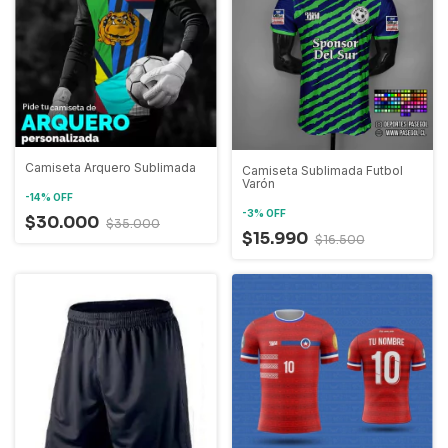
Camiseta Arquero Sublimada
Camiseta Sublimada Futbol
Varón
-
14
%
OFF
-
3
%
OFF
$30.000
$35.000
$15.990
$16.500