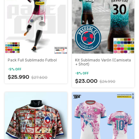
Pack Full Sublimado Futbol
Kit Sublimado Varón (Camiseta
+ Short)
-
5
%
OFF
-
8
%
OFF
$25.990
$27.500
$23.000
$24.990