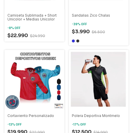
Camiseta Sublimada + Short
Sandalias Zico Chalas
Unicolor + Medias Unicolor
-
39
%
OFF
-
8
%
OFF
$3.990
$6.500
$22.990
$24.990
Cortaviento Personalizado
Polera Deportiva Montmelo
-
13
%
OFF
-
17
%
OFF
$19.990
$12.500
$22.990
$14.990