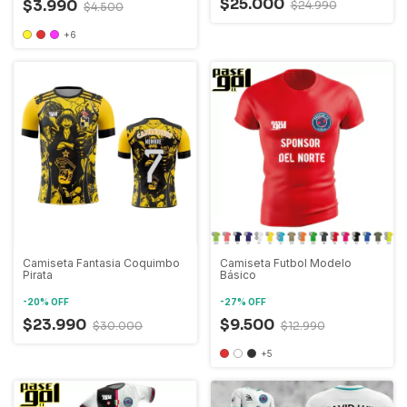
$25.000
$3.990
$24.990
$4.500
+6
Camiseta Fantasia Coquimbo
Camiseta Futbol Modelo
Pirata
Básico
-
20
%
OFF
-
27
%
OFF
$23.990
$9.500
$30.000
$12.990
+5