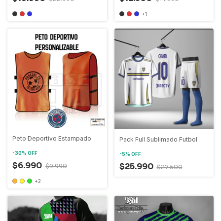
+1
Peto Deportivo Estampado
Pack Full Sublimado Futbol
-
30
%
OFF
-
5
%
OFF
$6.990
$25.990
$9.990
$27.500
+2