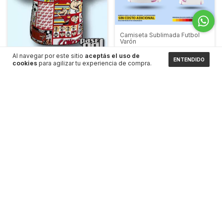
Camiseta Sublimada Futbol
Varón
Al navegar por este sitio
aceptás el uso de
-
3
%
OFF
ENTENDIDO
cookies
para agilizar tu experiencia de compra.
$15.990
Camiseta Condorito Chile
$16.500
Revistas
-
17
%
OFF
$24.990
$29.990