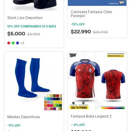
Camiseta Fantasía Chile
Pasegol
Short Liso Deportivo
-
15
%
OFF
10% OFF
COMPRANDO 10 O MÁS
$22.990
$26.990
$5.000
$5.990
+3
Fantasía Bulla Legend Z
Medias Deportivas
-
-0
%
OFF
-
11
%
OFF