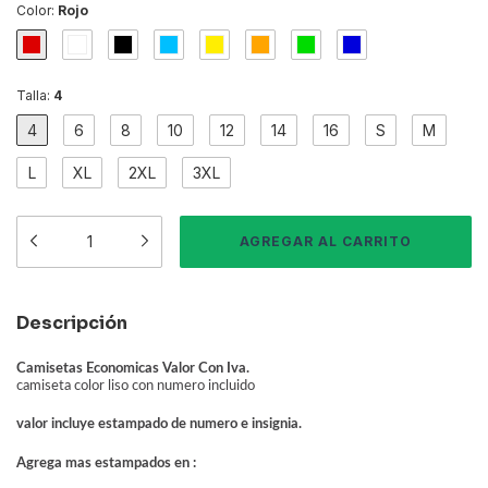
Color:
Rojo
Talla:
4
4
6
8
10
12
14
16
S
M
L
XL
2XL
3XL
Descripción
Camisetas Economicas Valor Con Iva.
camiseta color liso con numero incluido
valor incluye estampado de numero e insignia.
Agrega mas estampados en :