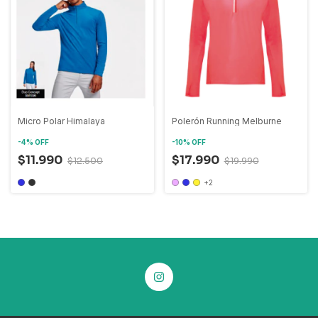
Micro Polar Himalaya
Polerón Running Melburne
-
4
%
OFF
-
10
%
OFF
$11.990
$17.990
$12.500
$19.990
+2