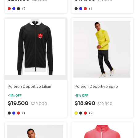
+2
+1
Polerón Deportivo Lilian
Polerón Deportivo Epiro
-
11
%
OFF
-
5
%
OFF
$19.500
$18.990
$22.000
$19.990
+1
+2