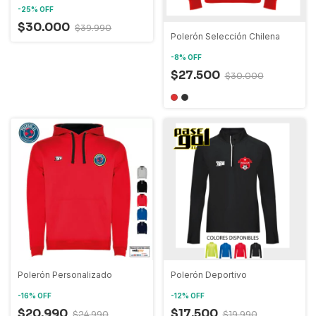
-
25
%
OFF
$30.000
$39.990
Polerón Selección Chilena
-
8
%
OFF
$27.500
$30.000
Polerón Personalizado
Polerón Deportivo
-
16
%
OFF
-
12
%
OFF
$20.990
$17.500
$24.990
$19.990