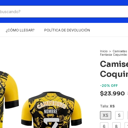
¿CÓMO LLEGAR?
POLÍTICA DE DEVOLUCIÓN
Inicio
>
Camisetas
Fantasia Coquimbo 
Camise
Coqui
-
20
%
OFF
$23.990
Talla:
XS
XS
S
6
8