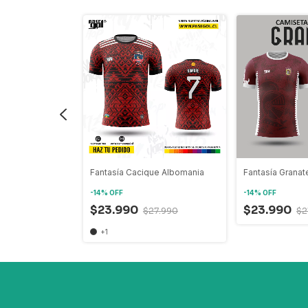
Fantasía Cacique Albomania
Fantasía Granat
-
14
%
OFF
-
14
%
OFF
$23.990
$23.990
7.990
$27.990
$2
+1