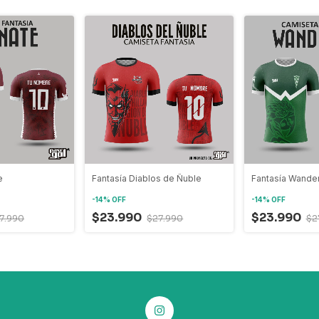
e
Fantasía Diablos de Ñuble
Fantasía Wander
-
14
%
OFF
-
14
%
OFF
$23.990
$23.990
7.990
$27.990
$2