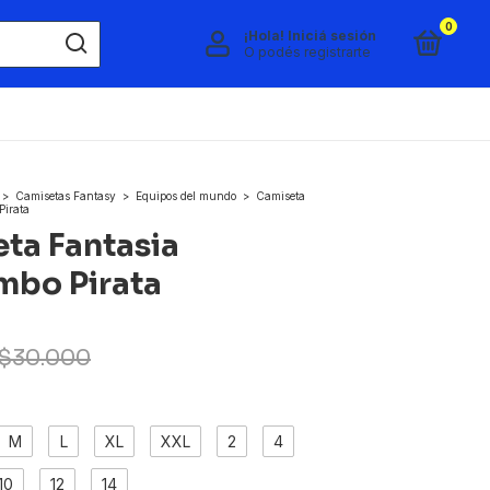
0
¡Hola!
Iniciá sesión
O podés registrarte
>
Camisetas Fantasy
>
Equipos del mundo
>
Camiseta
Pirata
ta Fantasia
mbo Pirata
$30.000
M
L
XL
XXL
2
4
10
12
14