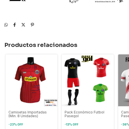
Productos relacionados
Camisetas Importadas
Pack Económico Futbol
Cami
(Min. 8 Unidades)
Pasegol
Pas
-
23
%
OFF
-
13
%
OFF
-
36