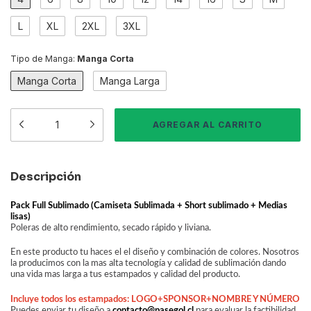
L
XL
2XL
3XL
Tipo de Manga:
Manga Corta
Manga Corta
Manga Larga
Descripción
Pack Full Sublimado (Camiseta Sublimada + Short sublimado + Medias
lisas)
Poleras de alto rendimiento, secado rápido y liviana.
En este producto tu haces el el diseño y combinación de colores. Nosotros
la producimos con la mas alta tecnología y calidad de sublimación dando
una vida mas larga a tus estampados y calidad del producto.
Incluye todos los estampados: LOGO+SPONSOR+NOMBRE Y NÚMERO
Puedes enviar tu diseño a
contacto@pasegol.cl
para evaluar la factibilidad