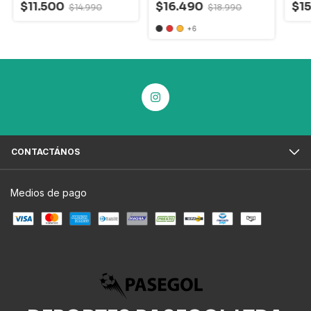
$11.500
$16.490
$1
$14.990
$18.990
+6
CONTACTÁNOS
Medios de pago