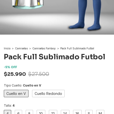
Inicio
>
Camisetas
>
Camisetas Fantasy
>
Pack Full Sublimado Futbol
Pack Full Sublimado Futbol
-
5
%
OFF
$25.990
$27.500
Tipo Cuello:
Cuello en V
Cuello en V
Cuello Redondo
Talla:
4
4
6
8
10
12
14
16
S
M