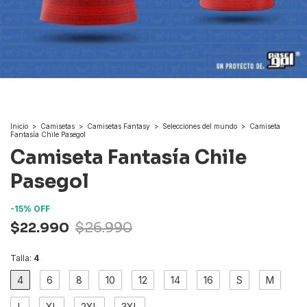
Inicio
>
Camisetas
>
Camisetas Fantasy
>
Selecciones del mundo
>
Camiseta
Fantasía Chile Pasegol
Camiseta Fantasía Chile
Pasegol
-
15
%
OFF
$22.990
$26.990
Talla:
4
4
6
8
10
12
14
16
S
M
L
XL
2XL
3XL