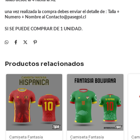
Tallas desde la 4 hasta la XL
una vez realizada la compra debes enviar el detalle de : Talla +
Numero + Nombre al
Contacto@pasegol.cl
SI SE PUEDE COMPRAR DE 1 UNIDAD.
Productos relacionados
Camiseta Fantasía
Camiseta Fantasía
Cami