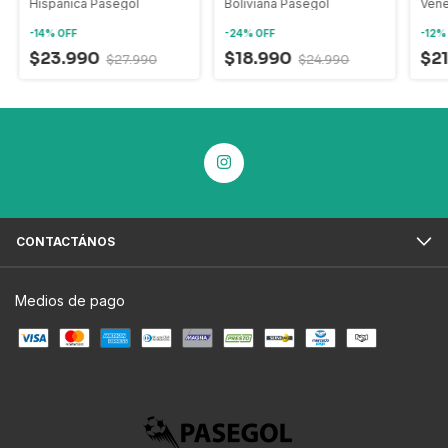
Hispánica Pasegol
Boliviana Pasegol
Vene
-
14
%
OFF
-
24
%
OFF
-
12
$23.990
$18.990
$2
$27.990
$24.990
CONTACTÁNOS
Medios de pago