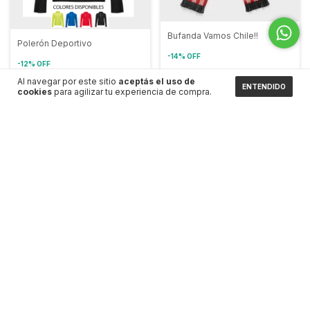
Bufanda Vamos Chile!!
Polerón Deportivo
-
14
%
OFF
-
12
%
OFF
$11.990
$13.990
$17.500
Al navegar por este sitio
aceptás el uso de
$19.990
ENTENDIDO
cookies
para agilizar tu experiencia de compra.
+1
Pack Económico Futbol
Camiseta Sublimada Hombre
Pasegol
-
17
%
OFF
-
13
%
OFF