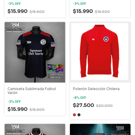
-
3
%
OFF
-
3
%
OFF
$15.990
$15.990
$16.500
$16.500
Camiseta Sublimada Futbol
Polerón Selección Chilena
Varón
-
8
%
OFF
-
3
%
OFF
$27.500
$30.000
$15.990
$16.500