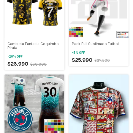
Camiseta Fantasia Coquimbo
Pack Full Sublimado Futbol
Pirata
-
5
%
OFF
-
20
%
OFF
$25.990
$27.500
$23.990
$30.000