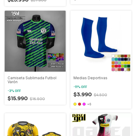
$27.500
Camiseta Sublimada Futbol
Medias Deportivas
Varón
-
11
%
OFF
-
3
%
OFF
$3.990
$4.500
$15.990
$16.500
+6