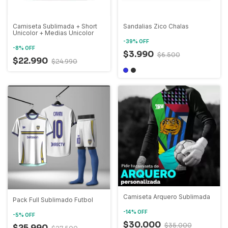
Camiseta Sublimada + Short
Sandalias Zico Chalas
Unicolor + Medias Unicolor
-
39
%
OFF
-
8
%
OFF
$3.990
$6.500
$22.990
$24.990
Camiseta Arquero Sublimada
Pack Full Sublimado Futbol
-
14
%
OFF
-
5
%
OFF
$30.000
$35.000
$25.990