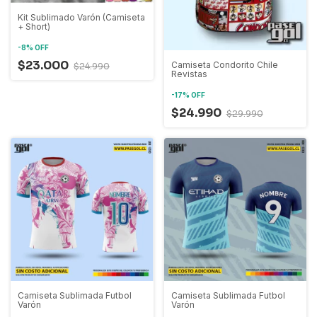
Kit Sublimado Varón (Camiseta
+ Short)
-
8
%
OFF
$23.000
Camiseta Condorito Chile
$24.990
Revistas
-
17
%
OFF
$24.990
$29.990
Camiseta Sublimada Futbol
Camiseta Sublimada Futbol
Varón
Varón