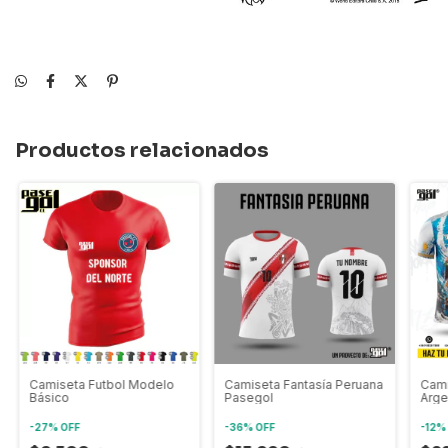
Productos relacionados
Camiseta Futbol Modelo
Camiseta Fantasía Peruana
Cami
Básico
Pasegol
Arge
-
27
%
OFF
-
36
%
OFF
-
12