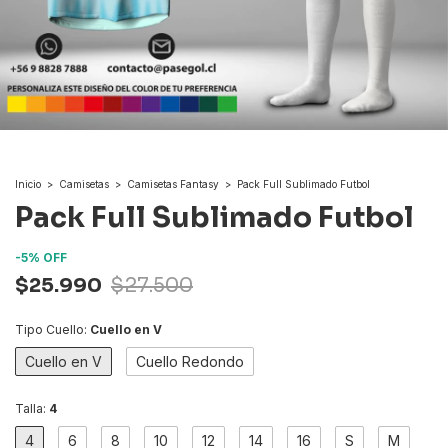
Inicio
>
Camisetas
>
Camisetas Fantasy
>
Pack Full Sublimado Futbol
Pack Full Sublimado Futbol
-
5
%
OFF
$25.990
$27.500
Tipo Cuello:
Cuello en V
Cuello en V
Cuello Redondo
Talla:
4
4
6
8
10
12
14
16
S
M