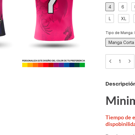
4
6
L
XL
Tipo de Manga:
Manga Corta
Descripció
Mini
Tiempo de 
dispobinilid