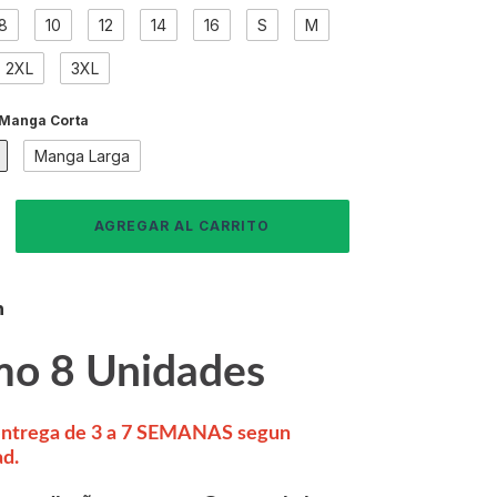
8
10
12
14
16
S
M
2XL
3XL
Manga Corta
Manga Larga
n
mo 8 Unidades
entrega de 3 a 7 SEMANAS segun
ad.