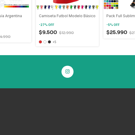
ía Argentina
Camiseta Futbol Modelo Básico
Pack Full Subli
-
27
%
OFF
-
5
%
OFF
$9.500
$25.990
$12.990
$2
4.990
+5