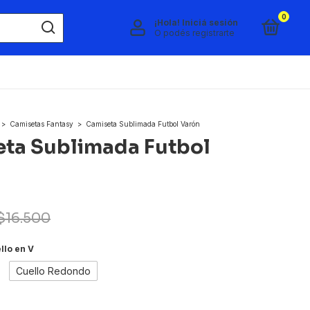
0
¡Hola!
Iniciá sesión
O podés registrarte
>
Camisetas Fantasy
>
Camiseta Sublimada Futbol Varón
ta Sublimada Futbol
$16.500
llo en V
Cuello Redondo