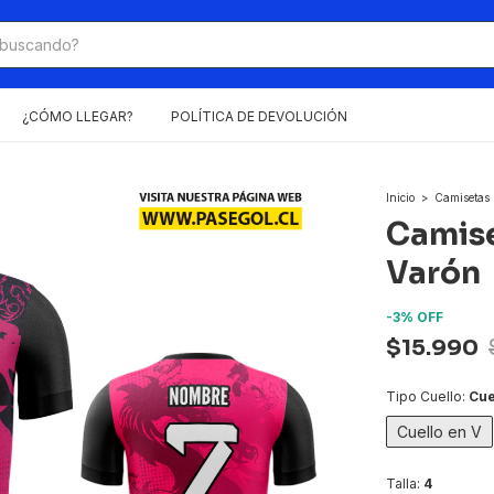
¿CÓMO LLEGAR?
POLÍTICA DE DEVOLUCIÓN
Inicio
>
Camisetas
Camise
Varón
-
3
%
OFF
$15.990
Tipo Cuello:
Cue
Cuello en V
Talla:
4