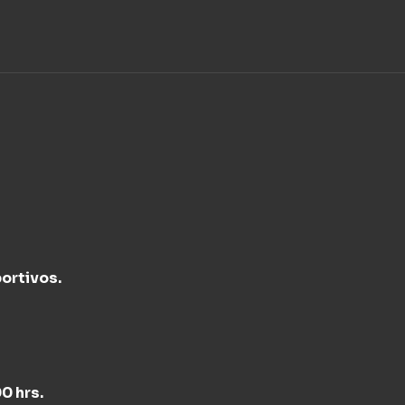
ortivos.
0 hrs.