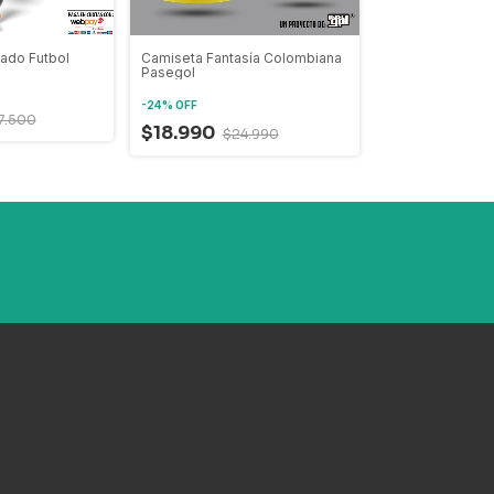
mado Futbol
Camiseta Fantasía Colombiana
Camiseta Fantas
Pasegol
Pasegol
-
24
%
OFF
-
24
%
OFF
7.500
$18.990
$24.990
$18.990
$24