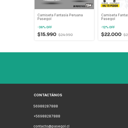
mada Futbol
Camiseta Fantasía Peruana
Camiseta Fantas
Pasegol
Pasegol
-
36
%
OFF
-
12
%
OFF
$15.990
$22.000
6.500
$24.990
$2
CONTACTÁNOS
56988287888
+56988287888
contacto@pasegol.cl