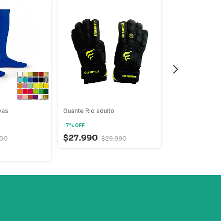
vas
Guante Rio adulto
Polerón Deporti
-
7
%
OFF
-
12
%
OFF
$27.990
500
$29.990
$17.500
$19
+1