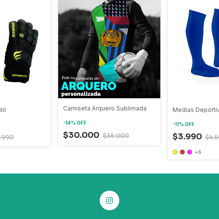
Camiseta Arquero Sublimada
til
Medias Deporti
-
14
%
OFF
-
11
%
OFF
$30.000
$3.990
$35.000
4.990
$4.
+6