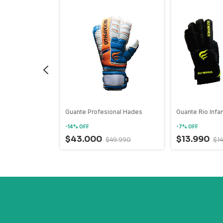
ión Chilena
Guante Profesional Hades
Guante Rio Infan
-
14
%
OFF
-
7
%
OFF
$43.000
$13.990
30.000
$49.990
$1