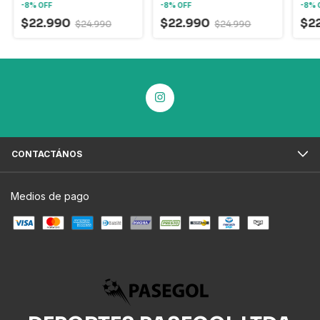
-
8
%
OFF
-
8
%
OFF
-
8
%
$22.990
$22.990
$2
$24.990
$24.990
CONTACTÁNOS
Medios de pago