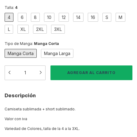
Talla:
4
4
6
8
10
12
14
16
S
M
L
XL
2XL
3XL
Tipo de Manga:
Manga Corta
Manga Corta
Manga Larga
Descripción
Camiseta sublimada + short sublimado.
Valor con iva
Variedad de Colores, talla de la 4 a la 3XL.