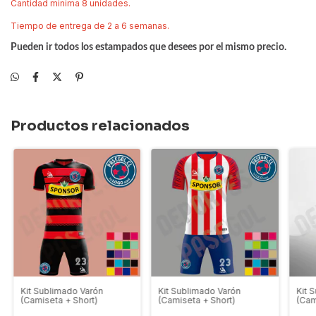
Cantidad minima 8 unidades.
Tiempo de entrega de 2 a 6 semanas.
Pueden ir todos los estampados que desees por el mismo precio.
Productos relacionados
Kit Sublimado Varón
Kit Sublimado Varón
Kit 
(Camiseta + Short)
(Camiseta + Short)
(Cam