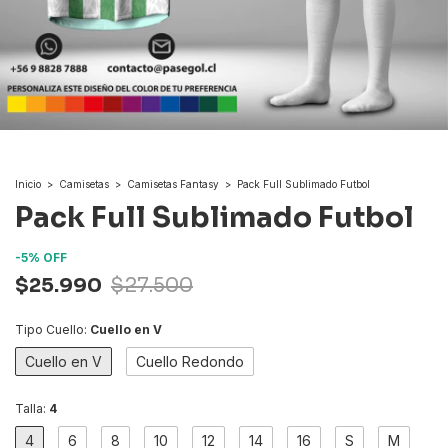
Inicio
>
Camisetas
>
Camisetas Fantasy
>
Pack Full Sublimado Futbol
Pack Full Sublimado Futbol
-
5
%
OFF
$25.990
$27.500
Tipo Cuello:
Cuello en V
Cuello en V
Cuello Redondo
Talla:
4
4
6
8
10
12
14
16
S
M