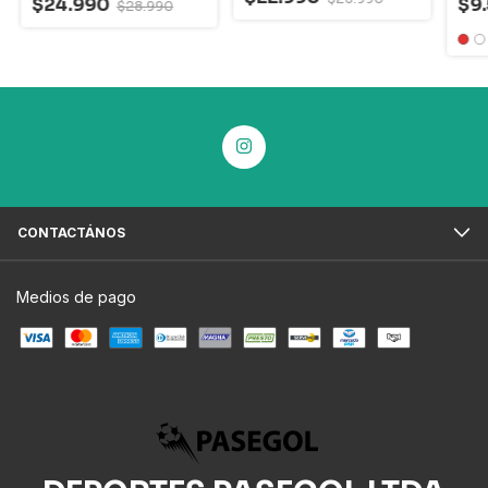
$24.990
$9
$28.990
CONTACTÁNOS
Medios de pago