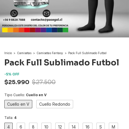
Inicio
>
Camisetas
>
Camisetas Fantasy
>
Pack Full Sublimado Futbol
Pack Full Sublimado Futbol
-
5
%
OFF
$25.990
$27.500
Tipo Cuello:
Cuello en V
Cuello en V
Cuello Redondo
Talla:
4
4
6
8
10
12
14
16
S
M