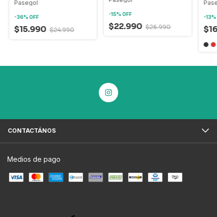
Pasegol
Pas
-
15
%
OFF
-
36
%
OFF
-
13
$22.990
$26.990
$15.990
$1
$24.990
CONTACTÁNOS
Medios de pago