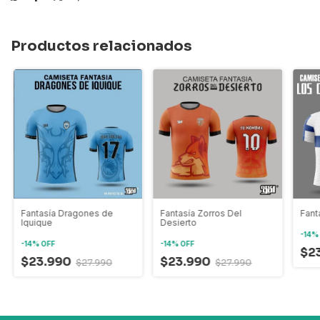
Productos relacionados
Fantasía Dragones de
Fantasía Zorros Del
Fant
Iquique
Desierto
-
14
-
14
%
OFF
-
14
%
OFF
$2
$23.990
$23.990
$27.990
$27.990