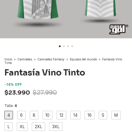
Inicio
>
Camisetas
>
Camisetas Fantasy
>
Equipos del mundo
>
Fantasía Vino
Tinto
Fantasía Vino Tinto
-
14
%
OFF
$23.990
$27.990
Talla:
4
4
6
8
10
12
14
16
S
M
L
XL
2XL
3XL