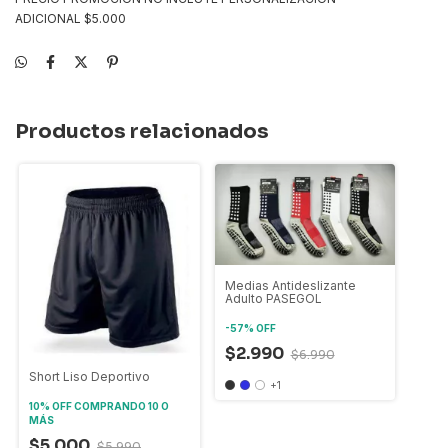
ADICIONAL $5.000
Productos relacionados
Medias Antideslizante
Adulto PASEGOL
-
57
%
OFF
$2.990
$6.990
Short Liso Deportivo
+1
10% OFF
COMPRANDO 10 O
MÁS
$5.000
$5.990