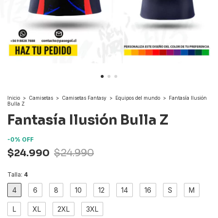
Inicio
>
Camisetas
>
Camisetas Fantasy
>
Equipos del mundo
>
Fantasía Ilusión
Bulla Z
Fantasía Ilusión Bulla Z
-
0
%
OFF
$24.990
$24.990
Talla:
4
4
6
8
10
12
14
16
S
M
L
XL
2XL
3XL