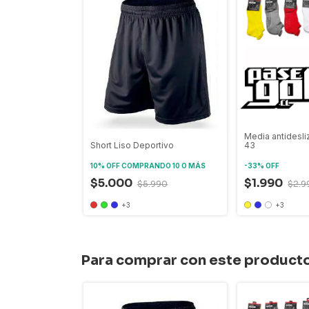
Media antidesli
Short Liso Deportivo
43
10% OFF
COMPRANDO 10 O MÁS
-
33
%
OFF
$5.000
$1.990
$5.990
$2.9
+3
+3
Para comprar con este product