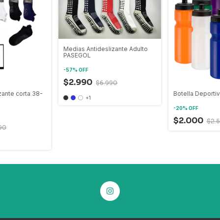
Medias Antideslizante Adulto
PASEGOL
-
57
%
OFF
$2.990
$6.990
zante corta 38-
Botella Deportiv
+1
-
20
%
OFF
$2.000
$2.
90