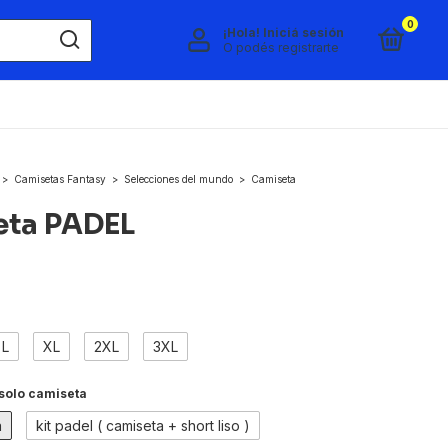
0
¡Hola!
Iniciá sesión
O podés registrarte
>
Camisetas Fantasy
>
Selecciones del mundo
>
Camiseta
eta PADEL
L
XL
2XL
3XL
solo camiseta
a
kit padel ( camiseta + short liso )