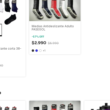
Medias Antideslizante Adulto
PASEGOL
-
57
%
OFF
$2.990
$6.990
zante corta 38-
+1
90
o