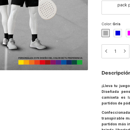
pack p
Color:
Gris
Descripció
¡Lleva tu jueg
Diseñada pens
camiseta es l
partidos de pád
Confeccionada c
transpirable ma
partidos más i
brinda liberta