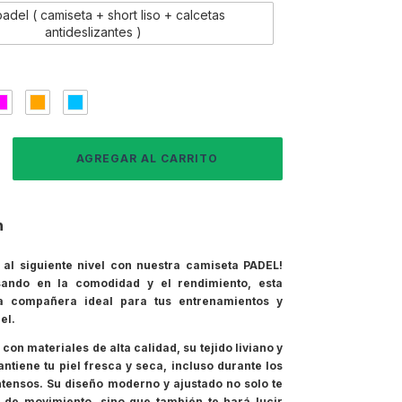
adel ( camiseta + short liso + calcetas
antideslizantes )
n
o al siguiente nivel con nuestra camiseta PADEL!
ando en la comodidad y el rendimiento, esta
a compañera ideal para tus entrenamientos y
el.
on materiales de alta calidad, su tejido liviano y
ntiene tu piel fresca y seca, incluso durante los
ntensos. Su diseño moderno y ajustado no solo te
d de movimiento, sino que también te hará lucir