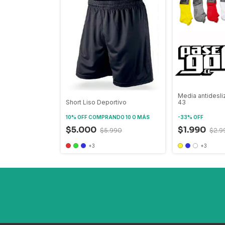
Media antidesli
Short Liso Deportivo
43
10% OFF
COMPRANDO 10 O MÁS
-
33
%
OFF
$5.000
$1.990
$5.990
$2.9
+3
+3