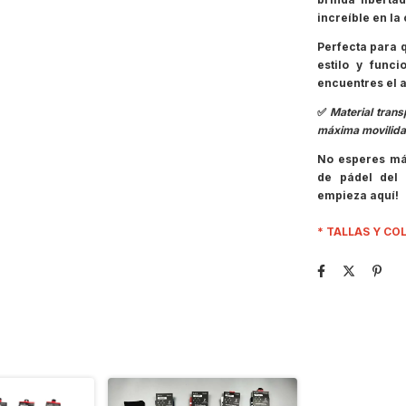
increíble en la
Perfecta para 
estilo y funci
encuentres el a
✅
Material trans
máxima movilid
No esperes más
de pádel del 
empieza aquí!
* TALLAS Y CO