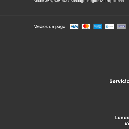
Maule 368, 8360637 Santiago, Región Metropolitana
Medios de pago
Servici
Lunes
Vi