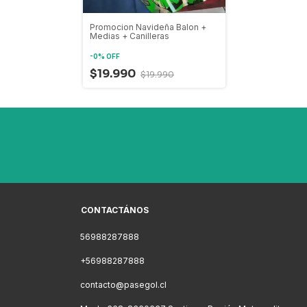
Promocion Navideña Balon +
Medias + Canilleras
-
0
%
OFF
$19.990
$19.990
CONTACTÁNOS
56988287888
+56988287888
contacto@pasegol.cl