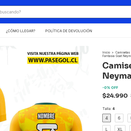
¿CÓMO LLEGAR?
POLÍTICA DE DEVOLUCIÓN
Inicio
>
Camisetas
Fantasia Goat Neym
Camise
Neyma
-
0
%
OFF
$24.990
Talla:
4
4
6
L
XL