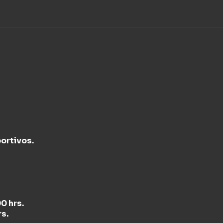
ortivos.
0 hrs.
rs.