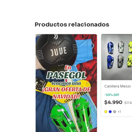
Productos relacionados
Canillera Messi
-
33
%
OFF
$4.990
$7.
+1