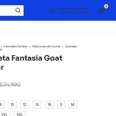
0
¡Hola!
Iniciá sesión
O podés registrarte
>
Camisetas Fantasy
>
Selecciones del mundo
>
Camiseta
ar
ta Fantasia Goat
r
$24.990
8
10
12
14
16
S
M
2XL
3XL