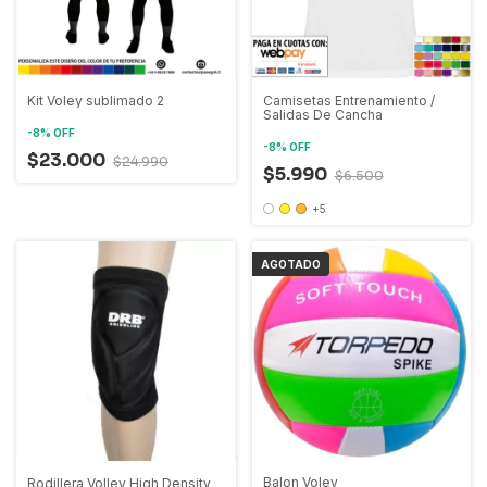
Kit Voley sublimado 2
Camisetas Entrenamiento /
Salidas De Cancha
-
8
%
OFF
-
8
%
OFF
$23.000
$24.990
$5.990
$6.500
+5
AGOTADO
Balon Voley
Rodillera Volley High Density