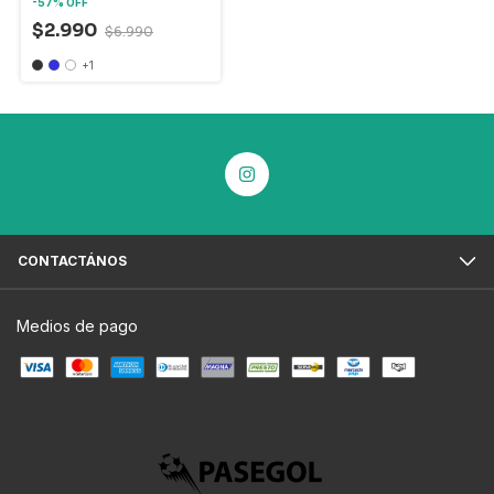
-
57
%
OFF
$2.990
$6.990
+1
CONTACTÁNOS
Medios de pago