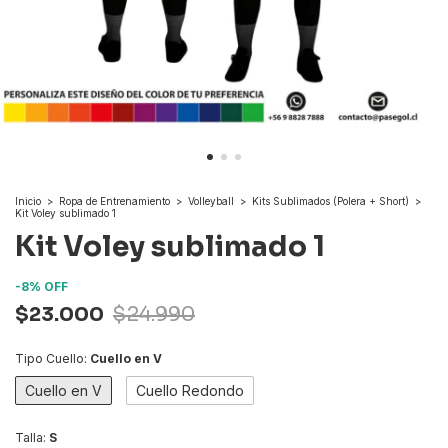
Inicio
>
Ropa de Entrenamiento
>
Volleyball
>
Kits Sublimados (Polera + Short)
>
Kit Voley sublimado 1
Kit Voley sublimado 1
-
8
%
OFF
$23.000
$24.990
Tipo Cuello:
Cuello en V
Cuello en V
Cuello Redondo
Talla:
S