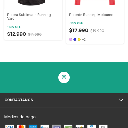
Polera Sublimada Running
Polerón Running Melburne
Varón
-
10
%
OFF
-
13
%
OFF
$17.990
$19.990
$12.990
$14.990
+2
CONTACTÁNOS
Medios de pago