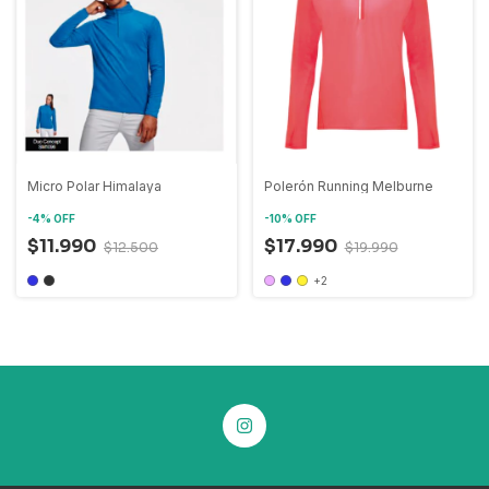
Micro Polar Himalaya
Polerón Running Melburne
-
4
%
OFF
-
10
%
OFF
$11.990
$17.990
$12.500
$19.990
+2