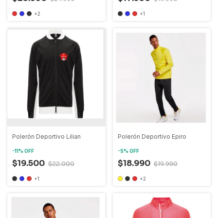
+2
+1
Polerón Deportivo Lilian
Polerón Deportivo Epiro
-
11
%
OFF
-
5
%
OFF
$19.500
$18.990
$22.000
$19.990
+1
+2