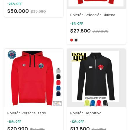
-
25
%
OFF
$30.000
$39.990
Polerón Selección Chilena
-
8
%
OFF
$27.500
$30.000
Polerón Personalizado
Polerón Deportivo
-
16
%
OFF
-
12
%
OFF
$20.990
$17.500
$24.990
$19.990