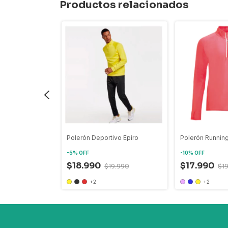
Productos relacionados
vo Lilian
Polerón Deportivo Epiro
Polerón Runnin
-
5
%
OFF
-
10
%
OFF
$18.990
$17.990
2.000
$19.990
$1
+2
+2