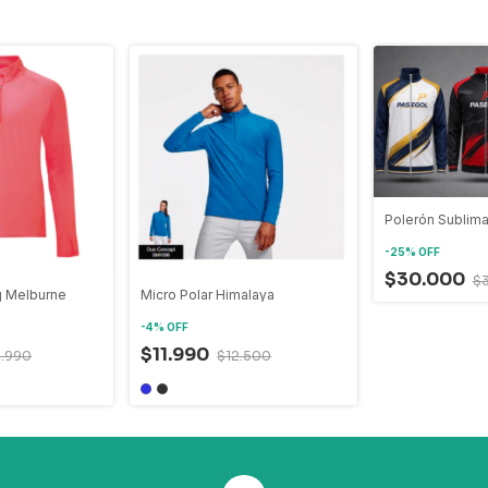
Polerón Sublim
-
25
%
OFF
$30.000
$
g Melburne
Micro Polar Himalaya
-
4
%
OFF
$11.990
9.990
$12.500