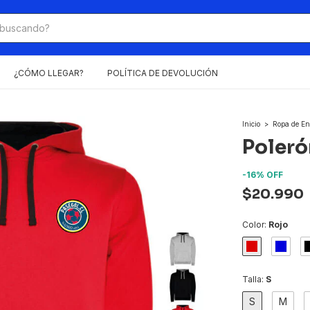
¿CÓMO LLEGAR?
POLÍTICA DE DEVOLUCIÓN
Inicio
>
Ropa de En
Poleró
-
16
%
OFF
$20.990
Color:
Rojo
Talla:
S
S
M