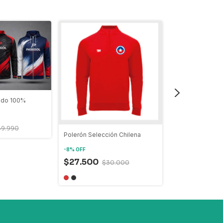
ado 100%
39.990
Polerón Selección Chilena
Polerón Deporti
-
8
%
OFF
-
12
%
OFF
$27.500
$30.000
$17.500
$19
+1