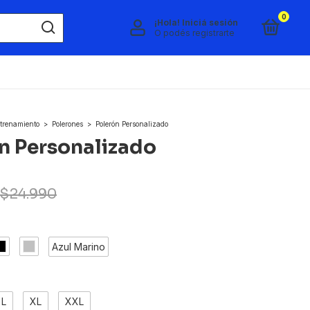
0
¡Hola!
Iniciá sesión
O podés registrarte
trenamiento
>
Polerones
>
Polerón Personalizado
n Personalizado
$24.990
Azul Marino
L
XL
XXL