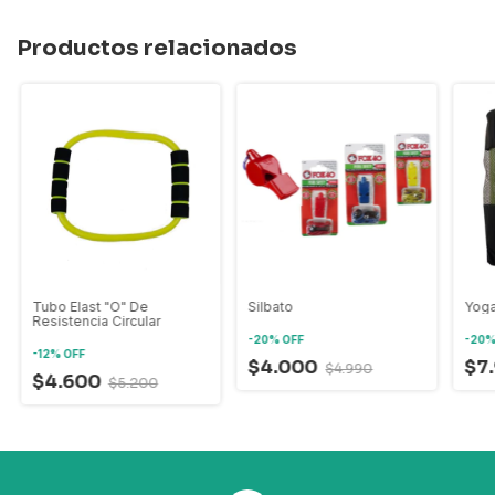
Productos relacionados
Tubo Elast "O" De
Silbato
Yoga
Resistencia Circular
-
20
%
OFF
-
20
-
12
%
OFF
$4.000
$7
$4.990
$4.600
$5.200