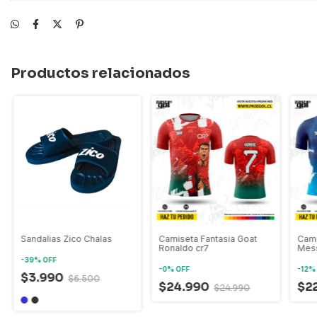
Productos relacionados
Sandalias Zico Chalas
Camiseta Fantasia Goat
Cami
Ronaldo cr7
Mes
-
39
%
OFF
-
0
%
OFF
-
12
$3.990
$6.500
$24.990
$2
$24.990