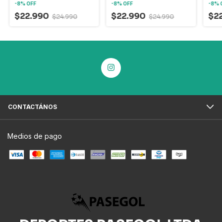
-
8
%
OFF
-
8
%
OFF
-
8
%
$22.990
$22.990
$2
$24.990
$24.990
CONTACTÁNOS
Medios de pago