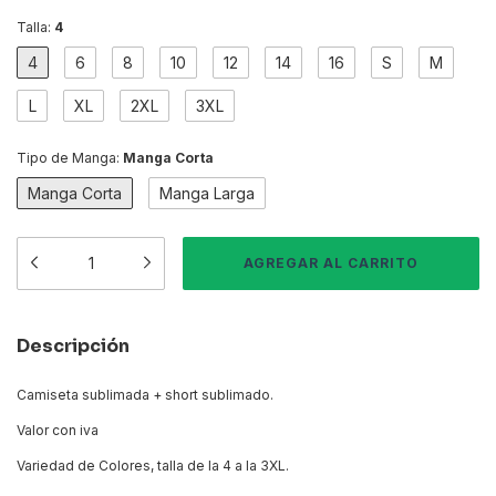
Talla:
4
4
6
8
10
12
14
16
S
M
L
XL
2XL
3XL
Tipo de Manga:
Manga Corta
Manga Corta
Manga Larga
Descripción
Camiseta sublimada + short sublimado.
Valor con iva
Variedad de Colores, talla de la 4 a la 3XL.