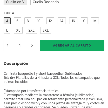
Cuello en V
Cuello Redondo
Talla:
4
4
6
8
10
12
14
16
S
M
L
XL
2XL
3XL
Descripción
Camiseta basquetball y short basquetball Sublimados
Tela dry Fit, tallas de la 4 hasta la 3XL, Todos los estampados que
quieras incluidos
Estampado por transferencia térmica
El estampado mediante la transferencia térmica (sublimación)
permite crear una equipación totalmente personalizada y exclusiva,
a un precio económico y con unos plazos de entrega muy cortos en
pequeñas o grandes cantidades. Se pueden utilizar una gran