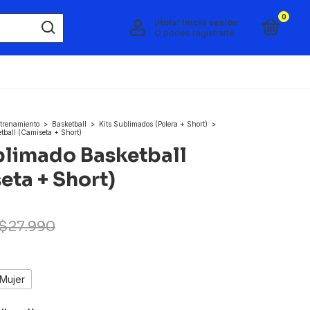
0
¡Hola!
Iniciá sesión
O podés registrarte
trenamiento
>
Basketball
>
Kits Sublimados (Polera + Short)
>
tball (Camiseta + Short)
blimado Basketball
eta + Short)
$27.990
Mujer