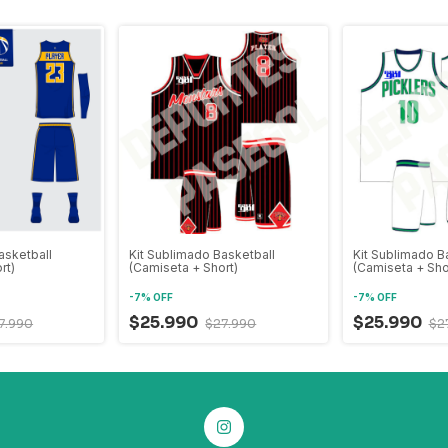
asketball
Kit Sublimado Basketball
Kit Sublimado B
rt)
(Camiseta + Short)
(Camiseta + Sho
-
7
%
OFF
-
7
%
OFF
$25.990
$25.990
7.990
$27.990
$2