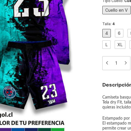
Tipo Cuello:
Cue
Cuello en V
Talla:
4
4
6
L
XL
Descripció
Camiseta basque
Tela dry Fit, ta
quieras incluido
Estampado por t
El estampado me
permite crear u