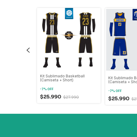
Kit Sublimado Basketball
asketball
Kit Sublimado B
(Camiseta + Short)
rt)
(Camiseta + Sho
-
7
%
OFF
-
7
%
OFF
$25.990
$27.990
$25.990
7.990
$2