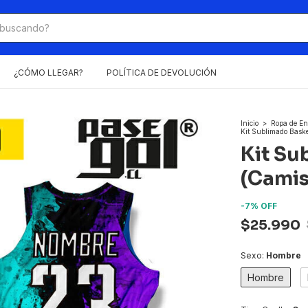
¿CÓMO LLEGAR?
POLÍTICA DE DEVOLUCIÓN
Inicio
>
Ropa de En
Kit Sublimado Baske
Kit Su
(Camis
-
7
%
OFF
$25.990
Sexo:
Hombre
Hombre