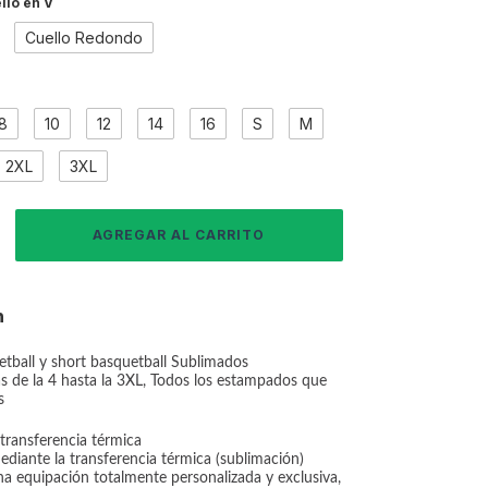
llo en V
Cuello Redondo
8
10
12
14
16
S
M
2XL
3XL
n
tball y short basquetball Sublimados
llas de la 4 hasta la 3XL, Todos los estampados que
s
ransferencia térmica
diante la transferencia térmica (sublimación)
na equipación totalmente personalizada y exclusiva,