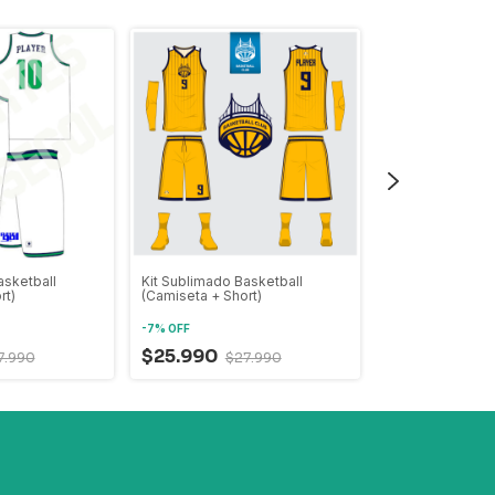
asketball
Kit Sublimado Basketball
Kit Sublimado B
rt)
(Camiseta + Short)
(Camiseta + Shor
-
7
%
OFF
-
7
%
OFF
$25.990
7.990
$27.990
$25.990
$2