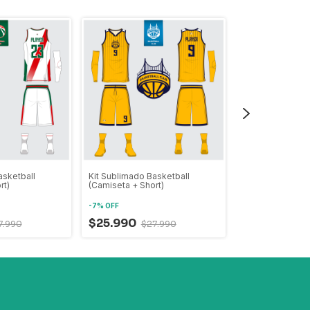
asketball
Kit Sublimado Basketball
Kit Sublimado B
rt)
(Camiseta + Short)
(Camiseta + Shor
-
7
%
OFF
-
7
%
OFF
$25.990
7.990
$27.990
$25.990
$2