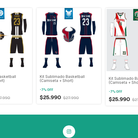
asketball
Kit Sublimado Basketball
Kit Sublimado B
rt)
(Camiseta + Short)
(Camiseta + Sho
-
7
%
OFF
-
7
%
OFF
$25.990
7.990
$27.990
$25.990
$2