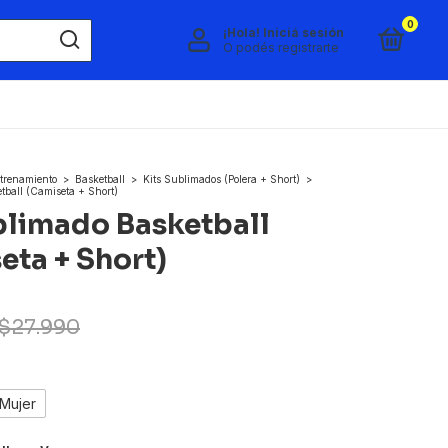
0
¡Hola!
Iniciá sesión
O podés registrarte
trenamiento
>
Basketball
>
Kits Sublimados (Polera + Short)
>
tball (Camiseta + Short)
blimado Basketball
eta + Short)
$27.990
Mujer