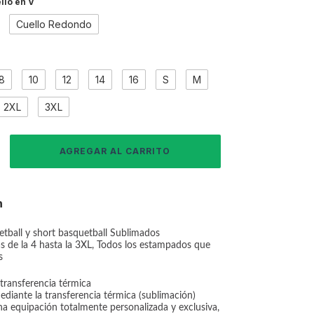
llo en V
Cuello Redondo
8
10
12
14
16
S
M
2XL
3XL
n
tball y short basquetball Sublimados
llas de la 4 hasta la 3XL, Todos los estampados que
s
ransferencia térmica
diante la transferencia térmica (sublimación)
na equipación totalmente personalizada y exclusiva,