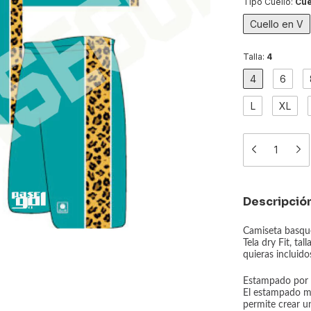
Tipo Cuello:
Cue
Cuello en V
Talla:
4
4
6
L
XL
Descripció
Camiseta basque
Tela dry Fit, ta
quieras incluido
Estampado por t
El estampado me
permite crear u