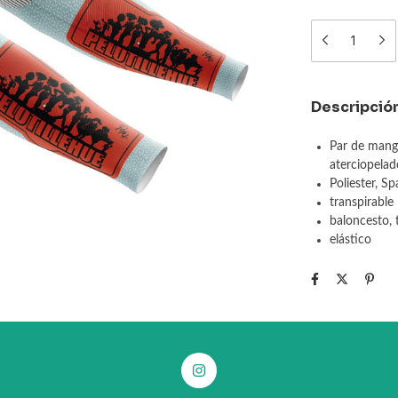
Descripció
Par de manga
aterciopela
Poliester, S
transpirable
baloncesto, 
elástico