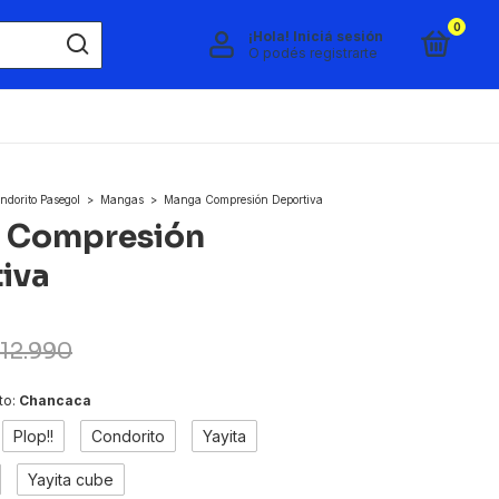
0
¡Hola!
Iniciá sesión
O podés registrarte
ndorito Pasegol
>
Mangas
>
Manga Compresión Deportiva
 Compresión
iva
12.990
to:
Chancaca
Plop!!
Condorito
Yayita
Yayita cube