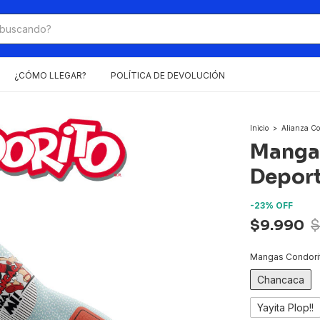
¿CÓMO LLEGAR?
POLÍTICA DE DEVOLUCIÓN
Inicio
>
Alianza Co
Manga
Deport
-
23
%
OFF
$9.990
$
Mangas Condori
Chancaca
Yayita Plop!!