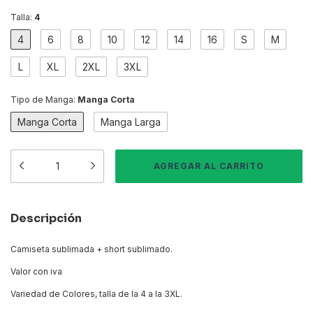
Talla:
4
4
6
8
10
12
14
16
S
M
L
XL
2XL
3XL
Tipo de Manga:
Manga Corta
Manga Corta
Manga Larga
Descripción
Camiseta sublimada + short sublimado.
Valor con iva
Variedad de Colores, talla de la 4 a la 3XL.