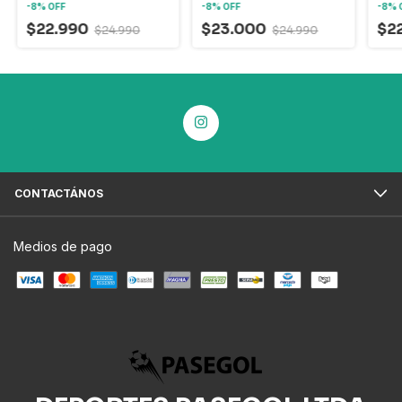
-
8
%
OFF
-
8
%
OFF
-
8
%
$22.990
$23.000
$2
$24.990
$24.990
CONTACTÁNOS
Medios de pago