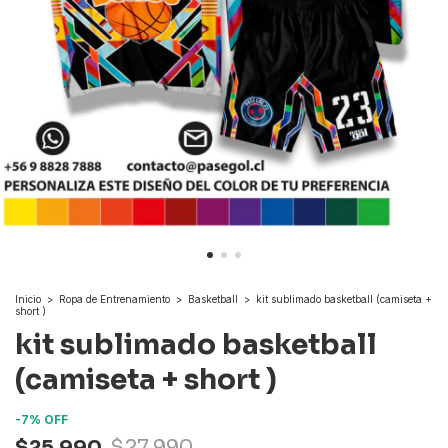
Inicio
>
Ropa de Entrenamiento
>
Basketball
>
kit sublimado basketball (camiseta +
short )
kit sublimado basketball
(camiseta + short )
-
7
%
OFF
$25.990
$27.990