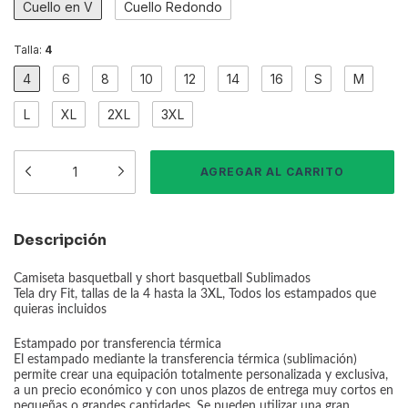
Cuello en V
Cuello Redondo
Talla:
4
4
6
8
10
12
14
16
S
M
L
XL
2XL
3XL
Descripción
Camiseta basquetball y short basquetball Sublimados
Tela dry Fit, tallas de la 4 hasta la 3XL, Todos los estampados que
quieras incluidos
Estampado por transferencia térmica
El estampado mediante la transferencia térmica (sublimación)
permite crear una equipación totalmente personalizada y exclusiva,
a un precio económico y con unos plazos de entrega muy cortos en
pequeñas o grandes cantidades. Se pueden utilizar una gran