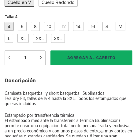
Cuello en V
Cuello Redondo
Talla:
4
4
6
8
10
12
14
16
S
M
L
XL
2XL
3XL
Descripción
Camiseta basquetball y short basquetball Sublimados
Tela dry Fit, tallas de la 4 hasta la 3XL, Todos los estampados que
quieras incluidos
Estampado por transferencia térmica
El estampado mediante la transferencia térmica (sublimación)
permite crear una equipación totalmente personalizada y exclusiva,
a un precio económico y con unos plazos de entrega muy cortos en
pequeñas o grandes cantidades. Se pueden utilizar una gran