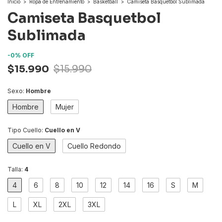
Inicio
>
Ropa de Entrenamiento
>
Basketball
>
Camiseta Basquetbol Sublimada
Camiseta Basquetbol
Sublimada
-
0
%
OFF
$15.990
$15.990
Sexo:
Hombre
Hombre
Mujer
Tipo Cuello:
Cuello en V
Cuello en V
Cuello Redondo
Talla:
4
4
6
8
10
12
14
16
S
M
L
XL
2XL
3XL