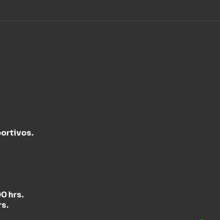
ortivos.
0 hrs.
rs.