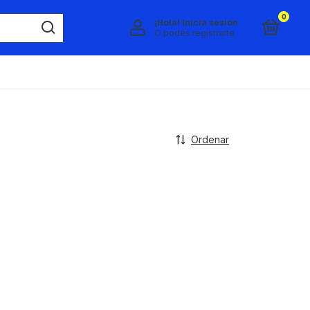
0
¡Hola!
Iniciá sesión
O podés registrarte
Ordenar