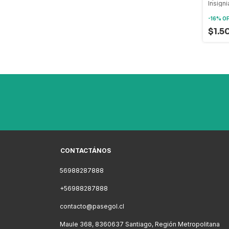
Insigni
-
16
%
O
$1.5
CONTACTÁNOS
56988287888
+56988287888
contacto@pasegol.cl
Maule 368, 8360637 Santiago, Región Metropolitana