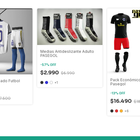
Medias Antideslizante Adulto
PASEGOL
-
57
%
OFF
$2.990
$6.990
Pack Económico
mado Futbol
+1
Pasegol
-
13
%
OFF
7.500
$16.490
$1
+6