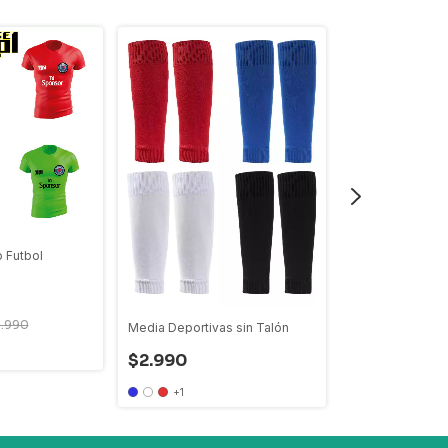
 Futbol
Medias Arquero
-
6
%
OFF
$7.500
$7.9
8.990
Media Deportivas sin Talón
$2.990
+1