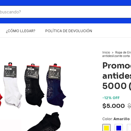
¿CÓMO LLEGAR?
POLÍTICA DE DEVOLUCIÓN
Inicio
>
Ropa de En
antideslizante corta
Promo
antides
5000 (c
-
12
%
OFF
$5.000
$
Color:
Amarillo