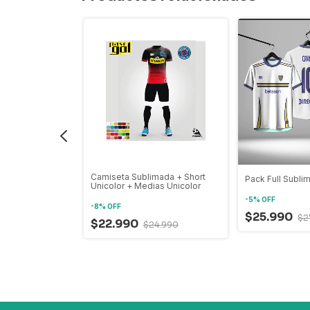
mado Futbol
Camiseta Sublimada + Short
Pack Full Subli
Unicolor + Medias Unicolor
-
5
%
OFF
-
8
%
OFF
$25.990
7.500
$2
$22.990
$24.990