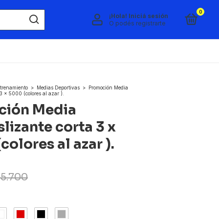
0
¡Hola!
Iniciá sesión
O podés registrarte
trenamiento
>
Medias Deportivas
>
Promoción Media
 3 x 5000 (colores al azar ).
ción Media
lizante corta 3 x
olores al azar ).
5.700